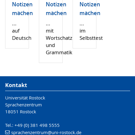
Notizen
Notizen
Notizen
machen
machen
machen
...
...
...
auf
mit
im
Deutsch
Wortschatz
Selbsttest
und
Grammatik
Kontakt
Universität Rostock
Sprachenzentrum
18051 Rostock
Tel.: +49 (0) 381 498 5555
sprachenzentrum
@uni-rostock
.de