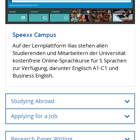
Speexx Campus
Auf der Lernplattform Ilias stehen allen
Studierenden und Mitarbeitern der Universität
kostenfreie Online-Sprachkurse für 5 Sprachen
zur Verfügung, darunter Englisch A1-C1 und
Business English.
Studying Abroad
Applying for a Job
Studying Abroad
Die E-Learning-Einheit "Studying Abroad" soll
Applying for a Job
allen interessierten Studierenden die Möglichkeit
Research Paper Writing